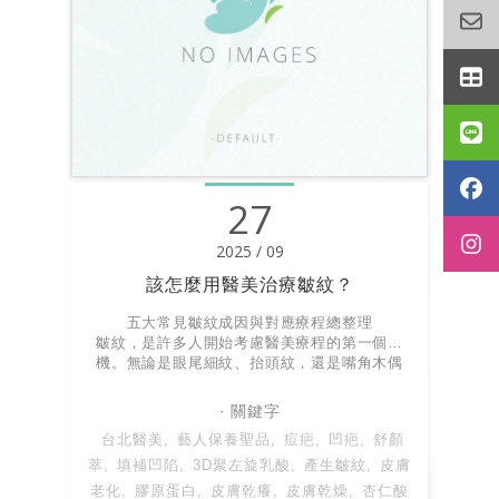
27
2025 / 09
該怎麼用醫美治療皺紋？
五大常見皺紋成因與對應療程總整理
皺紋，是許多人開始考慮醫美療程的第一個動
機。無論是眼尾細紋、抬頭紋，還是嘴角木偶
紋，它們都透露著「老化的訊號」。
台北醫美
藝人保養聖品
痘疤
凹疤
舒顏
萃
填補凹陷
3D聚左旋乳酸
產生皺紋
皮膚
老化
膠原蛋白
皮膚乾癢
皮膚乾燥
杏仁酸