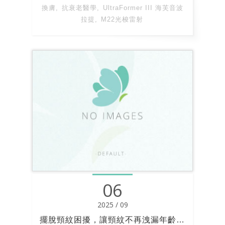
換膚
抗衰老醫學
UltraFormer III 海芙音波
拉提
M22光梭雷射
06
2025 / 09
擺脫頸紋困擾，讓頸紋不再洩漏年齡祕密