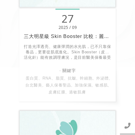
27
2025 / 09
三大明星級 Skin Booster 比較：麗珠蘭PDRN｜外泌體｜喬雅露PDLLA
打造光澤透亮、健康彈潤的水光肌，已不只靠保
養品，更要從肌底進化。Skin Booster（皮膚
活化針）能有效調理膚況，是目前醫美保養最受
歡迎的療程之一。市面上常見的三大成分——麗
珠蘭 PDRN、外泌體、喬雅露 PDLLA，各有不
同機轉與優勢。這篇文章將帶你一一解析！
蛋白質、RNA、脂質
抗皺
幹細胞
外泌體
台北醫美
藝人保養聖品
加強保濕
敏感肌
皮膚紅腫
過敏肌膚