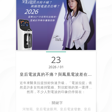
23
2026 / 01
皇后電波真的不痛？與鳳凰電波差在哪？2026 最新 DCC™ 冷卻黑科技解析，荃威診所帶你優雅逆齡
近年來醫美拉提技術快速升級，「電波拉提」依
然是許多女性維持緊緻、對抗鬆弛的第一選擇。
然而，不少人對電波的印象仍停留在：
很痛、要忍耐、打完臉會紅紅的、必須敷麻才敢
上機，這也導致許多人「想變美又怕痛」。
2025–2026 年在歐洲與台灣迅速走紅的
河智苑
皇后電波眼周
皇后電波發數
皇后
Coolfase 皇后電波，成功打破這個刻板印