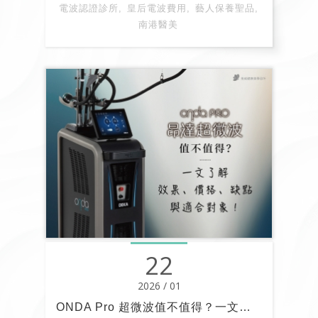
象。 它的核心優勢在於：能量強度毫不打折，
電波認證診所
皇后電波費用
藝人保養聖品
卻幾乎不會痛。究竟為什麼皇后電波的施作體
南港醫美
驗，比鳳凰電波、傳統電波都更「優雅」？ 它
的 DCC™ 冷卻技術又是如何做到外冷內熱？
荃威診所醫師如何運用它達到自然又立體的拉提
效果？這篇完整解析將帶你一次看懂。
22
2026 / 01
ONDA Pro 超微波值不值得？一文了解效果、價格、缺點與適合對象！