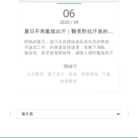
06
2025 / 09
夏日不再尷尬出汗｜醫美對抗汗臭的三種方式
悶熱的夏天，是汗水與體味最容易失控的季節。
不論是工作、約會還是搭捷運，當腋下濕黏、衣
服染色、甚至散發異味時，總讓人感到尷尬與不
安。傳統止汗產品只能短暫應付，若想長期改善
「多汗與汗臭」問題，醫學美容提供了更有效、
安全的選擇。
台北醫美
腋下多汗
狐臭
身體異味
汗腺
南港醫美