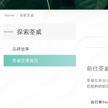
Home
探索荃威
探索荃威
品牌故事
荃威交通資訊
前往荃威
荃威位於台
您能夠輕鬆
自行車You