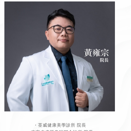
・荃威健康美學診所 院長