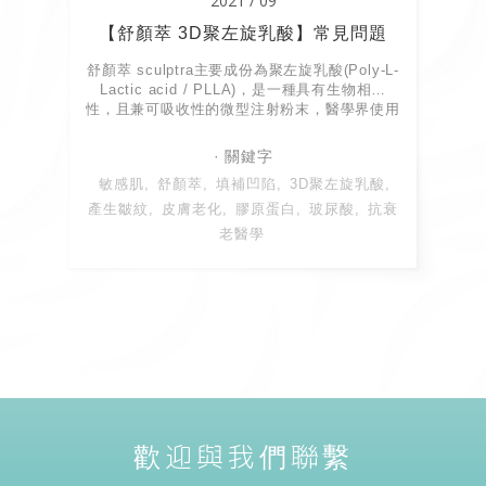
2021 / 09
【舒顏萃 3D聚左旋乳酸】常見問題
舒顏萃 sculptra主要成份為聚左旋乳酸(Poly-L-
Lactic acid / PLLA)，是一種具有生物相容
性，且兼可吸收性的微型注射粉末，醫學界使用
已經超過30年，治療前不需...
敏感肌
舒顏萃
填補凹陷
3D聚左旋乳酸
產生皺紋
皮膚老化
膠原蛋白
玻尿酸
抗衰
老醫學
歡迎與我們聯繫