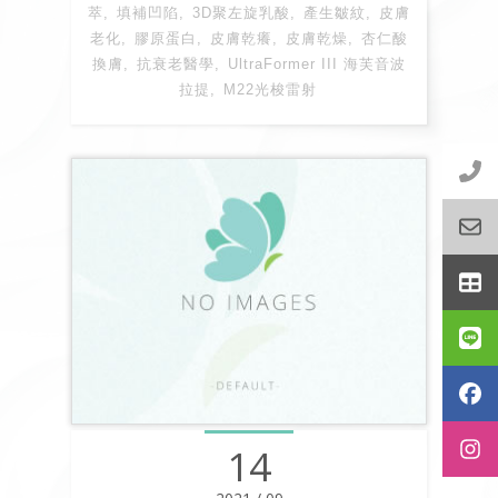
萃
填補凹陷
3D聚左旋乳酸
產生皺紋
皮膚
老化
膠原蛋白
皮膚乾癢
皮膚乾燥
杏仁酸
換膚
抗衰老醫學
UltraFormer III 海芙音波
拉提
M22光梭雷射
14