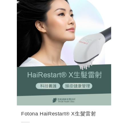
Fotona HaiRestart® X生髮雷射