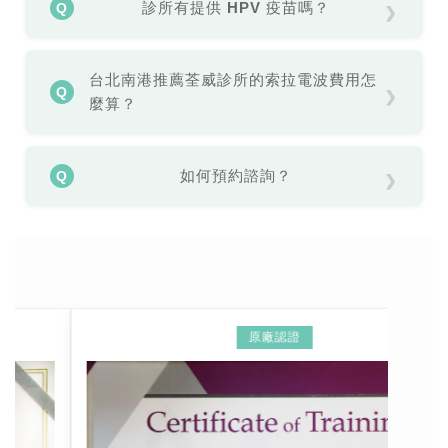
能，能快速改善粉刺、暗沉並讓肌膚透亮。
瞭解
診所有提供 HPV 疫苗嗎？
更多
有的，提供 9 價 HPV 疫苗（子宮頸癌疫苗）施
打，同時也有帶狀疱疹疫苗等預防保健項目。
瞭
台北南港推薦荃威診所的索拉電波費用怎
解更多
麼算？
尋找台北南港索拉電波推薦的診所，關鍵在於醫
師的客製化評估與原廠正貨保證。位於南港區的
如何預約諮詢？
荃威診所，擁有專業醫師團隊，能針對每個人不
同的鬆弛程度、脂肪分佈，精準規劃索拉電波的
可直接撥打
02-2788-8599
或加入官方
LINE
發數與能量。
@950tcxao
進行線上諮詢與門診預約。
至於大家最關心的索拉電波費用，會依據每個人
需要施作的部位（如全臉、下巴輪廓線、眼周）
以及所需的發數而有所不同。荃威診所堅持價格
透明、不強推銷，建議您
直接點擊預約
或
私訊官
原廠認證
方 LINE
，由專業醫師為您現場評估最精準、高
CP 值的量身打造方案。
瞭解更多