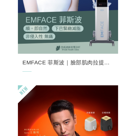
EMFACE 菲斯波｜臉部肌肉拉提健身房・零修復期...
荃威診所引進全球首創非侵入式 EMFACE 菲
斯波！結合 HIFES™ 高強度電場與 SYNC
RF 同步電波，20分鐘精準鍛鍊臉部深層肌肉
地基、刺激膠原蛋白新生。免敷麻、無針
孔、...