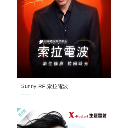
Sunny RF 索拉電波
告別下頜線模糊與皮膚鬆弛下垂！台北南港荃
威診所專業推薦 Sunny RF 索拉電波。療程
運用 6.78MHz 單極電波與變頻雙極技術，由
深至淺重塑臉部緊緻張力。全程具備高級舒適
度、...