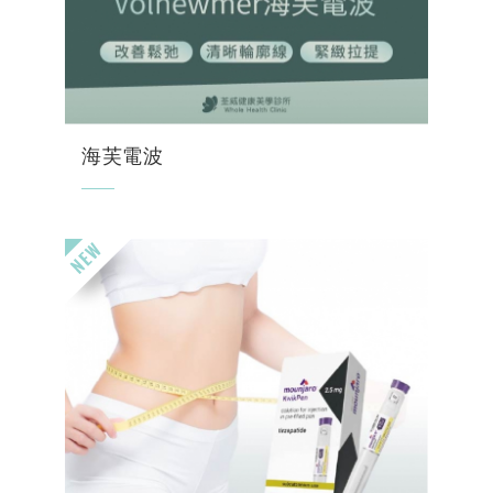
海芙電波
蔡淑臻的凍齡秘密【海芙電波：無痛緊緻拉提
新選擇】
2023年金鐘獎星光熠熠，蔡淑臻再度成為全
場焦點！在《村子裡來了個爆走女醫師》，她
的演技備受肯定，這次更憑藉精湛表現成功奪
下金鐘...