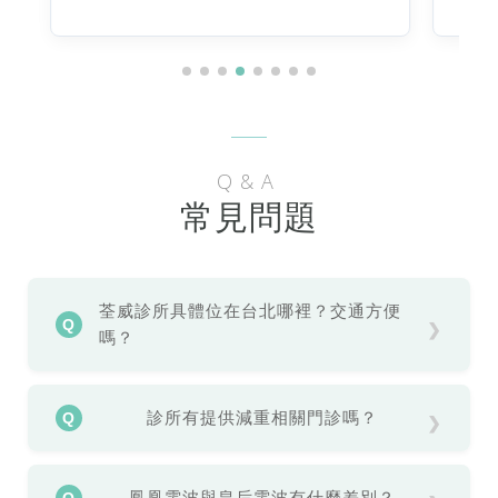
Q&A
常見問題
荃威診所具體位在台北哪裡？交通方便
嗎？
診所位於台北市南港區忠孝東路五段 976 號，鄰
近捷運站（捷運後山埤2號出口），交通十分便
診所有提供減重相關門診嗎？
利。
立即導航
有的，提供專業醫療減重諮詢，包含使用「猛健
樂 Mounjaro」等新型藥物協助突破減重停滯期。
鳳凰電波與皇后電波有什麼差別？