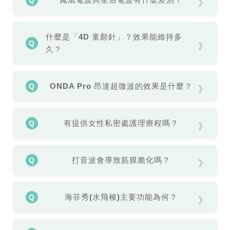
瞭解更多
鳳凰電波為經典緊緻療程；皇后電波
（Volnewmer）具備強效冷卻技術，主打施打過
什麼是「4D 童顏針」？效果能維持多
程更佳舒適且痛感較低。
瞭解更多
久？
即新一代「Sculptra 舒顏萃」，透過啟動自體膠
原蛋白新生來改善臉部凹陷，效果通常可維持 1.5
ONDA Pro 昂達超微波的效果是什麼？
至 2 年。
瞭解更多
結合「減脂、緊實、除橘皮」3 合 1 的冷波技
術，適合針對下顎線、腹部或大腿局部線條雕
有提供女性私密處護理療程嗎？
塑。
瞭解更多
有的，荃威診所由專業女性醫師團隊領軍，提供
包含 G 動椅（強化骨盆底肌）、FORMA V 蝴蝶
打音波會導致筋膜脆化嗎？
電波、婦克漏雷射等頂級私密健康護理與保養服
務。
在醫師專業操作下不會。建議遵循專業評估，避
G 動椅 瞭解更多
免在過短的時間內重複過度施打同一部位。
瞭解
海菲秀(水飛梭)主要功能為何？
婦克漏雷射 瞭解更多
更多
FORMA V 蝴蝶電波 瞭解更多
具備深層清潔、吸取毛孔髒汙並導入精華液的功