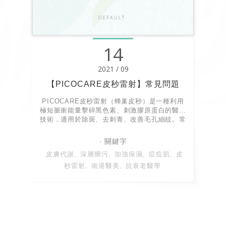
14
2021 / 09
【PICOCARE皮秒雷射】常見問題
PICOCARE皮秒雷射（蜂巢皮秒）是一種利用
極短脈衝能量擊碎黑色素、刺激膠原蛋白的醫美
技術，適用於除斑、去刺青、改善毛孔細紋。常
見術後副作用包括泛紅、乾癢、小出血點或輕微
結痂，通常3-7天內消退。術後重點為加強保濕
防曬、避免酸類保養。
皮膚代謝
深層髒污
加強保濕
痘痘肌
皮
秒雷射
南港醫美
抗衰老醫學