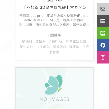
2021 / 09
【舒顏萃 3D聚左旋乳酸】常見問題
舒顏萃 sculptra主要成份為聚左旋乳酸(Poly-L-
Lactic acid / PLLA)，是一種具有生物相容
性，且兼可吸收性的微型注射粉末，醫學界使用
已經超過30年，治療前不需...
敏感肌
舒顏萃
填補凹陷
3D聚左旋乳酸
產生皺紋
皮膚老化
膠原蛋白
玻尿酸
抗衰
老醫學