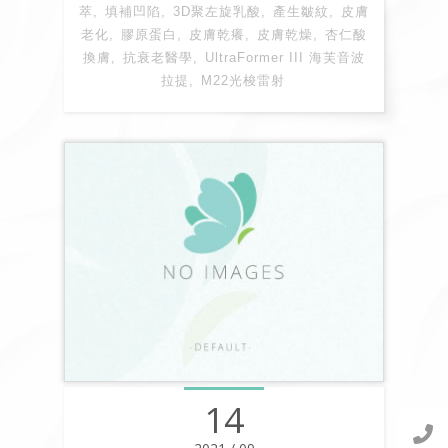
萃
填補凹陷
3D聚左旋乳酸
產生皺紋
皮膚
老化
膠原蛋白
皮膚乾癢
皮膚乾燥
杏仁酸
換膚
抗衰老醫學
UltraFormer III 海芙音波
拉提
M22光梭雷射
14