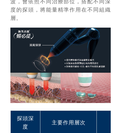
波，會依照不同治療部位，搭配不同深
度的探頭，將能量精準作用在不同組織
層。
探頭深
主要作用層次
適合
度