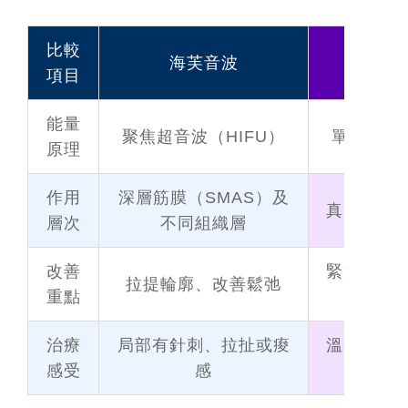
比較
海芙音波
鳳凰
項目
能量
聚焦超音波（HIFU）
單極電波
原理
作用
深層筋膜（SMAS）及
真皮層、
層次
不同組織層
改善
緊實肌膚
拉提輪廓、改善鬆弛
重點
紋與
治療
局部有針刺、拉扯或痠
溫熱感較
感受
感
熱敷