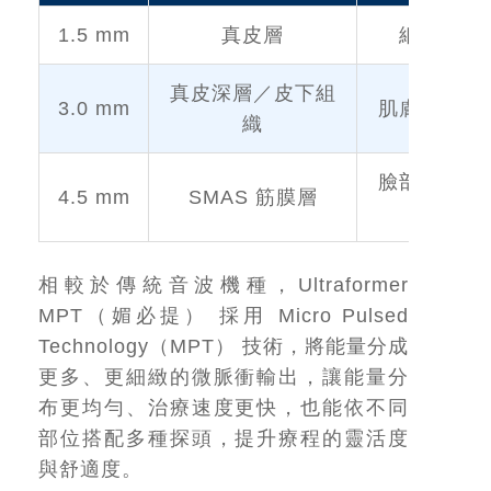
1.5 mm
真皮層
細紋、膚
真皮深層／皮下組
3.0 mm
肌膚緊實、
織
臉部拉提、
4.5 mm
SMAS 筋膜層
撐
相較於傳統音波機種，Ultraformer
MPT（媚必提） 採用 Micro Pulsed
Technology（MPT） 技術，將能量分成
更多、更細緻的微脈衝輸出，讓能量分
布更均勻、治療速度更快，也能依不同
部位搭配多種探頭，提升療程的靈活度
與舒適度。