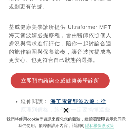
規劃更有依據。
荃威健康美學診所提供 Ultraformer MPT
海芙音波媚必提療程，會由醫師依照個人
膚況與需求進行評估，陪你一起討論合適
的施作範圍與保養節奏，讓音波拉提成為
更安心、也更符合自己狀態的選擇。
立即預約諮詢荃威健康美學診所
延伸閱讀：
海芙電音雙波攻略：從
×
原理到價格，施作前一定要搞懂這些
事！
我們將使用cookie等資訊來優化您的體驗，繼續瀏覽即表示您同意
我們使用。欲瞭解詳細內容，請詳閱
隱私權保護政策