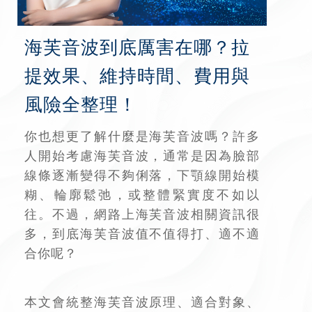
p
b
海芙音波
到底厲害在哪？拉
o
提效果、維持時間、費用與
風險全整理！
你也想更了解什麼是海芙音波嗎？許多
人開始考慮海芙音波，通常是因為臉部
線條逐漸變得不夠俐落，下顎線開始模
糊、輪廓鬆弛，或整體緊實度不如以
往。不過，網路上海芙音波相關資訊很
多，到底海芙音波值不值得打、適不適
合你呢？
本文會統整海芙音波原理、適合對象、