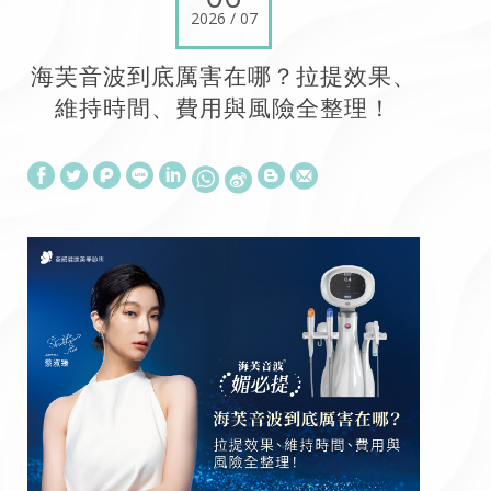
2026 / 07
海芙音波到底厲害在哪？拉提效果、
維持時間、費用與風險全整理！
W
S
h
i
a
n
t
a
s
W
A
e
p
i