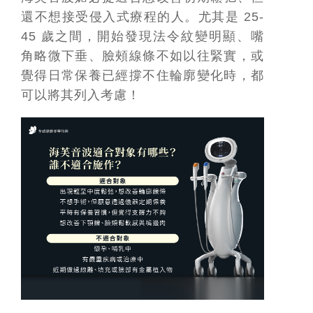
還不想接受侵入式療程的人。尤其是 25-
45 歲之間，開始發現法令紋變明顯、嘴
角略微下垂、臉頰線條不如以往緊實，或
覺得日常保養已經撐不住輪廓變化時，都
可以將其列入考慮！