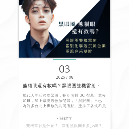
03
2026 / 08
熊貓眼還有救嗎？黑眼圈雙機雷射：客製化擊退沉澱色素、重現亮采雙眸｜荃威診所
現代人生活節奏緊湊，長期面對 3C 螢幕、熬夜
加班，加上環境過敏源侵襲，「黑眼圈」早已成
為許多台北上班族的共同痛點。塗抹了各式昂貴
眼霜、敷盡各種眼膜，眼週那兩道沉重的陰影卻
依然屹立不搖？
事實上，黑眼圈的成因複雜且多樣，單靠保養品
雙機雷射是什麼？
雷射黑眼圈要多少錢？
往往難以深入真皮層解決根源問題。位於台北忠