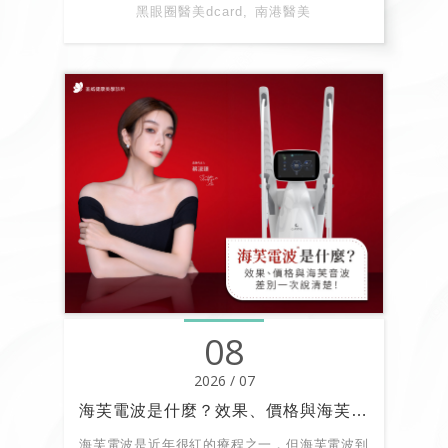
孝東路上的荃威診所指出，想要有效改善暗沉熊
黑眼圈醫美dcard
南港醫美
貓眼，關鍵在於「精準診斷類型」與「複合式治
療」。透過專業醫師評估的客製化雙機雷射療
程，能同時針對色素沉澱、微血管擴張與皮膚鬆
弛進行多維度改善，讓眼神重獲明亮光采。
08
2026 / 07
海芙電波是什麼？效果、價格與海芙音波差別一次說清楚！
海芙電波是近年很紅的療程之一，但海芙電波到