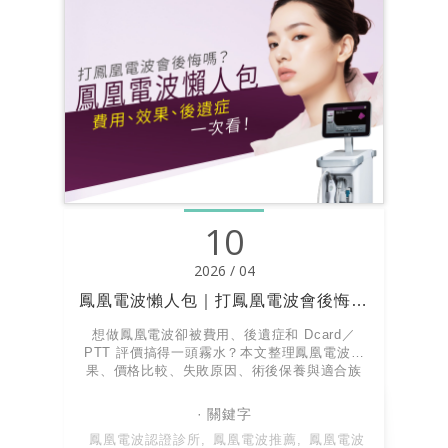
10
2026 / 04
鳳凰電波懶人包｜打鳳凰電波會後悔嗎？費用、效果、後遺症一次看！
想做鳳凰電波卻被費用、後遺症和 Dcard／
PTT 評價搞得一頭霧水？本文整理鳳凰電波效
果、價格比較、失敗原因、術後保養與適合族
群，並教你如何辨別原廠授權與專業施打，讓你
在評估療程前先看懂風險、價值與關鍵差異！
鳳凰電波認證診所
鳳凰電波推薦
鳳凰電波