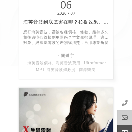
06
2026 / 07
海芙音波到底厲害在哪？拉提效果、維持時間、費用與風險全整理！
想打海芙音波，卻被各種價格、條數、維持多久
和後遺症心得搞到更困惑？本文先把原理、適合
對象、與鳳凰電波的差別講清楚，再用專業角度
整理費用與風險重點，幫你在諮詢前先掌握細節
資訊！
海芙音波價格
海芙音波費用
Ultraformer
MPT 海芙音波媚必提
南港醫美