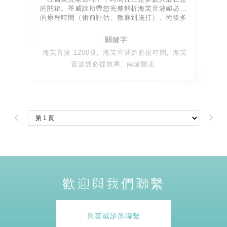
的關鍵。荃威診所帶您完整解析海芙音波媚必提
的療程時間（術前評估、敷麻到施打）、術後多
久看得到緊實拉提效果、以及效果能維持多久，
幫助您在療程前建立清楚的期待與年度保養規
劃。」
海芙音波 1200發
海芙音波媚必提時間
海芙
音波媚必提效果
南港醫美
歡迎與我們聯繫
與荃威診所聯繫