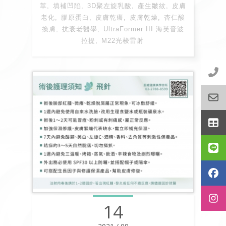
萃
填補凹陷
3D聚左旋乳酸
產生皺紋
皮膚
老化
膠原蛋白
皮膚乾癢
皮膚乾燥
杏仁酸
換膚
抗衰老醫學
UltraFormer III 海芙音波
拉提
M22光梭雷射
14