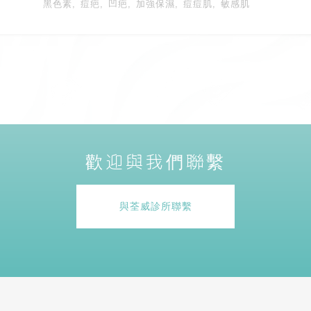
黑色素
痘疤
凹疤
加強保濕
痘痘肌
敏感肌
歡迎與我們聯繫
與荃威診所聯繫