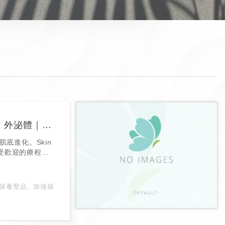
三大明星級 Skin Booster 比較：麗珠蘭PDRN｜外泌體｜喬雅露PDLLA
底進化。Skin
最受歡迎的療程之
 PDLLA，各
保養聖品
加強保