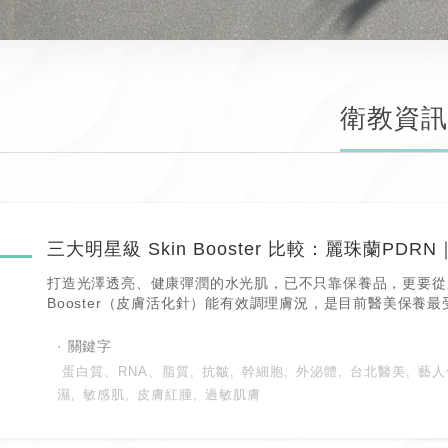
衛教資訊
打造光澤透亮、健康彈潤的水光肌，已不只靠保養品，更要從肌
Booster（皮膚活化針）能有效調理膚況，是目前醫美保養
一。市面上常見的三大成分——麗珠蘭 PDRN、外泌體、喬雅露
有不同機轉與優勢。這篇文章將帶你一一解析！
蛋白質、RNA、脂質
抗皺
幹細胞
外泌體
台北醫美
藝人
濕
敏感肌
皮膚紅腫
過敏肌膚