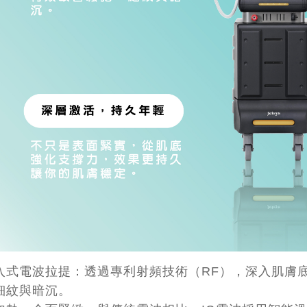
入式電波拉提：透過專利射頻技術（RF），深入肌膚
細紋與暗沉。