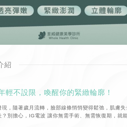
介紹
年輕不設限，喚醒你的緊緻輪廓！
發現，隨著歲月流轉，臉部線條悄悄變得鬆弛，肌膚失
扯？別擔心，IG電波 讓你無需手術、無需恢復期，就