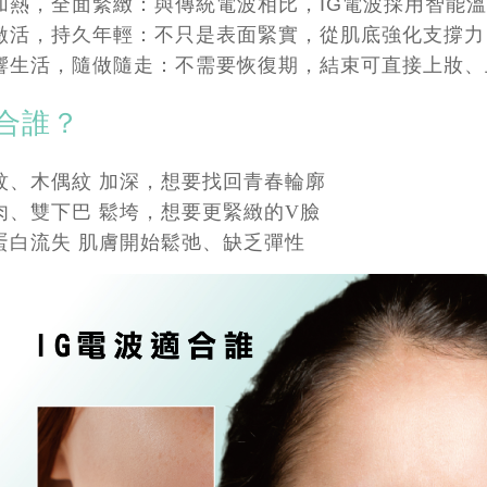
加熱，全面緊緻：與傳統電波相比，IG電波採用智能
激活，持久年輕：不只是表面緊實，從肌底強化支撐力
響生活，隨做隨走：不需要恢復期，結束可直接上妝、
合誰？
紋、木偶紋 加深，想要找回青春輪廓
肉、雙下巴 鬆垮，想要更緊緻的V臉
蛋白流失 肌膚開始鬆弛、缺乏彈性