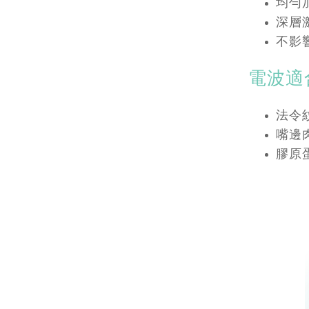
均勻
深層
不影
電波適
法令
嘴邊
膠原