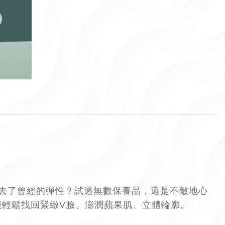
去了曾經的彈性？試過無數保養品，還是不敵地心
能輕鬆找回緊緻V臉、澎潤蘋果肌、立
體輪廓。