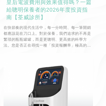
皇后電波費用與效果值得嗎？一篇
給聰明保養者的2026年度投資指
南【荃威診所】
在快節奏的現代生活中，每一分時間、每一筆開銷
都應該花在刀口上。對於保養，我們追求的不再是
繁瑣的瓶瓶罐罐，而是更聰明、更高效的科學方
法。您是否正在尋找一種「投資報酬率」極高的保
養方式，能在最短時間內，達到最顯著且持久的年
輕效果？
別再觀望了！風靡美妝編輯圈與Dcard、PTT論壇
的皇后電波（Coolfase），正是為現代高效保養哲
學而生的劃時代療程。它不僅僅是拉提，更是一項
對您未來幾年美麗與自信的智慧投資。
荃威診所深知您對效果與安全的雙重高標準。在這
份年度投資指南中，我們將為您揭示，為何皇后電
波是您保養清單上最聰明、最值得的選擇。