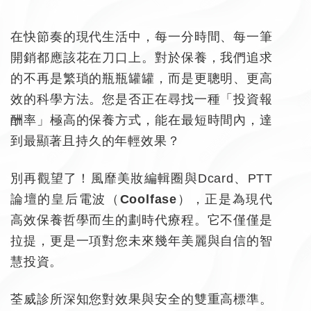
在快節奏的現代生活中，每一分時間、每一筆
開銷都應該花在刀口上。對於保養，我們追求
的不再是繁瑣的瓶瓶罐罐，而是更聰明、更高
效的科學方法。您是否正在尋找一種「投資報
酬率」極高的保養方式，能在最短時間內，達
到最顯著且持久的年輕效果？
別再觀望了！風靡美妝編輯圈與Dcard、PTT
論壇的
皇后電波（
Coolfase
）
，正是為現代
高效保養哲學而生的劃時代療程。它不僅僅是
拉提，更是一項對您未來幾年美麗與自信的智
慧投資。
荃威診所
深知您對效果與安全的雙重高標準。