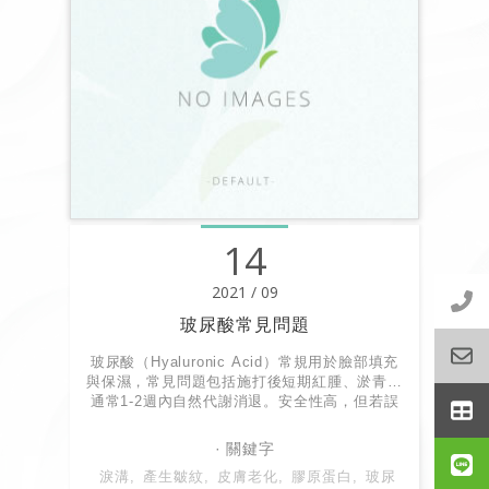
14
2021 / 09
玻尿酸常見問題
玻尿酸（Hyaluronic Acid）常規用於臉部填充
與保濕，常見問題包括施打後短期紅腫、淤青，
通常1-2週內自然代謝消退。安全性高，但若誤
入血管可能導致皮膚壞死或失明。主要透過醫師
技術與品牌選擇來降低副作用，術後需加強保
濕、避免高溫與大力搓揉。
淚溝
產生皺紋
皮膚老化
膠原蛋白
玻尿