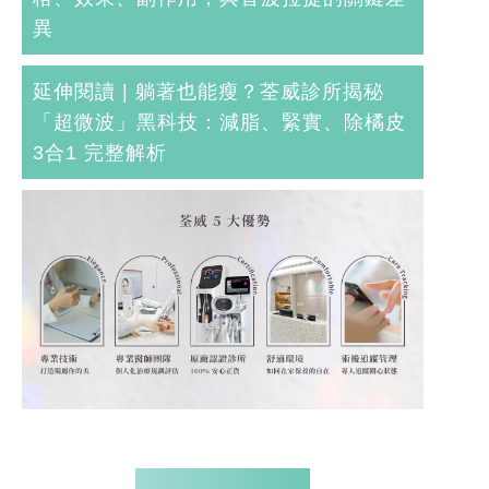
異
延伸閱讀 |
躺著也能瘦？荃威診所揭秘
「超微波」黑科技：減脂、緊實、除橘皮
3合1 完整解析