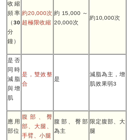
收縮
頻率
約20,000次
約15,000～
約10,000次
（
30
超極限收縮
20,000次
分
鐘）
是否
同時
是，雙效整
減脂為主，增
減脂
是
合
肌效果弱3
與增
肌
腹部、臀
應用
腹部、臀部
限定腹部、大
部、大腿、
部位
為主
腿
手臂、小腿