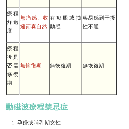
療程
無痛感、收
有痠脹或抽
容易感到干擾
舒適
縮節奏自然
動感
性不適
度
療程
後是
否需
無恢復期
無恢復期
無恢復期
修復
期
動磁波療程禁忌症
孕婦或哺乳期女性