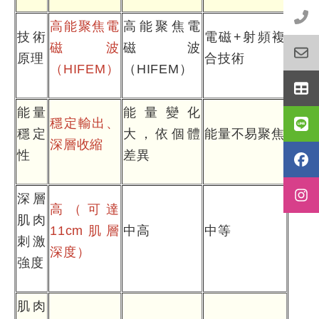
高能聚焦電
高能聚焦電
技術
電磁+射頻複
磁波
磁波
原理
合技術
（HIFEM）
（HIFEM）
能量
能量變化
穩定輸出、
穩定
大，依個體
能量不易聚焦
深層收縮
性
差異
深層
高（可達
肌肉
11cm肌層
中高
中等
刺激
深度）
強度
肌肉