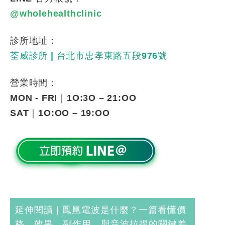
@wholehealthclinic
診所地址：
荃威診所
|
台北市忠孝東路五段
976
號
營業時間：
MON - FRI
｜
1O:3O – 21:OO
SAT
｜
1O:OO – 19:OO
延伸閱讀 |
鳳凰電波是什麼？一篇看懂價
格、效果、副作用，與音波拉提的關鍵差