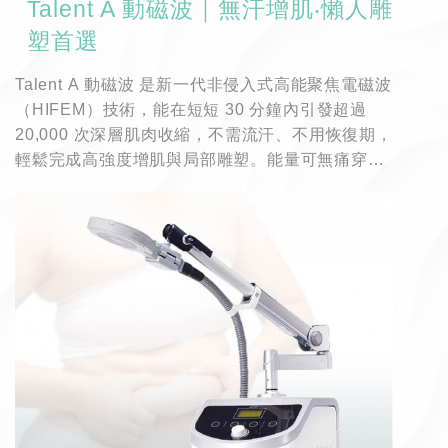
Talent A 動磁波｜無汗增肌‧懶人雕
塑首選
Talent A 動磁波 是新一代非侵入式高能聚焦電磁波
（HIFEM）技術，能在短短 30 分鐘內引發超過
20,000 次深層肌肉收縮，不需流汗、不用恢復期，
輕鬆完成高強度增肌與局部雕塑。能量可無痛穿透
皮膚與脂肪層，直接刺激肌肉產生超極限收縮，比
自體運動更深層、更密集，真正達到肌肉增強與脂
肪代謝的雙重效果。無論是想提升核心穩定度、產
後恢復體態、或針對手臂、腿部進行局部緊實，
Talent A 都是您安心有效的選擇。