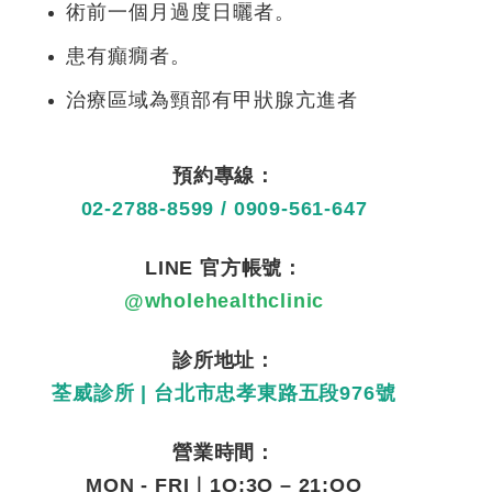
術前一個月過度日曬者。
患有癲癇者。
治療區域為頸部有甲狀腺亢進者
預約專線：
02-2788-8599
/
0909-561-647
LINE
官方帳號：
@wholehealthclinic
診所地址：
荃威診所
|
台北市忠孝東路五段
976
號
營業時間：
MON - FRI
｜
1O:3O – 21:OO