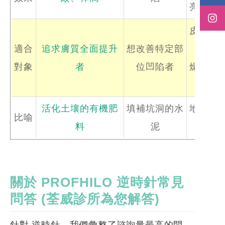
亮膚色
皮膚極
適合
追求膚質全面提升
想改善特定部
度乾
對象
者
位凹陷者
燥、脫
屑者
活化土壤的有機肥
填補坑洞的水
地表灑
比喻
料
泥
水
關於
PROFHILO 逆時針
常見
問答
(
荃威診所為您解答
)
針對 逆時針，我們彙整了諮詢量最高的問