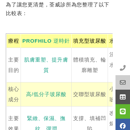
為了讓您更清楚，荃威診所為您整理了以下
比較表：
療程
PROFHILO 逆時針
填充型玻尿酸
水光針
淺層補
主要
肌膚重塑、提升膚
體積填充、輪
水、提
目的
質
廓雕塑
亮
核心
小分子
高/低分子玻尿酸
交聯型玻尿酸
成分
玻尿酸
改善乾
主要
緊緻、保濕、撫
支撐、填補凹
燥、提
效果
紋、彈潤
陷