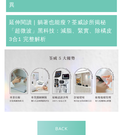
異
延伸閱讀 |
躺著也能瘦？荃威診所揭秘
「超微波」黑科技：減脂、緊實、除橘皮
3合1 完整解析
BACK