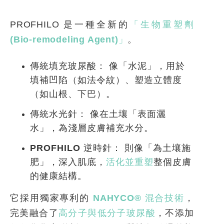
PROFHILO 是一種全新的
「生物重塑劑
(Bio-remodeling Agent)」
。
傳統填充玻尿酸：
像「水泥」，用於
填補凹陷（如法令紋）、塑造立體度
（如山根、下巴）。
傳統水光針：
像在土壤「表面灑
水」，為淺層皮膚補充水分。
PROFHILO
逆時針：
則像「為土壤施
肥」，深入肌底，
活化並重塑
整個皮膚
的健康結構。
它採用獨家專利的
NAHYCO®
混合技術
，
完美融合了
高分子與低分子玻尿酸
，不添加