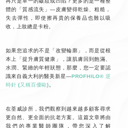
再只是單一的皺紋或凹陷？更多的是一種整
體的「質感流失」—皮膚變得乾燥、粗糙，
失去彈性，即使擦再貴的保養品也難以吸
收，上妝總是卡粉。
如果您追求的不是「改變輪廓」，而是從根
本上「提升膚質健康」，讓肌膚回到飽滿、
水潤、緊緻的年輕狀態，那麼，您一定要認
識來自義大利的醫美新星—
PROFHILO®
逆
時針
(
又稱百優歐
)
。
在
荃威診所
，我們觀察到越來越多顧客尋求
更自然、更全面的抗老方案。這篇文章將由
我們的專業醫師團隊，帶您深入了解