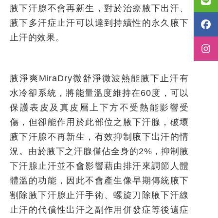
腋下汗腺不會再新生，對於治療腋下出汗、
腋下多汗症止汗可以達到持續性的永久腋下
止汗的效果。
腋淨爽MiraDry微舒淨微波熱能腋下止汗有
水冷卻系統，將能量溫度維持在60度，可以
保護表皮及真皮層上下方不受熱能影響受
傷，但卻能作用於此部位之腋下汗腺，破壞
腋下汗腺不再新生，有效抑制腋下出汗的情
況。由於腋下之汗腺僅佔全身的2%，抑制腋
下汗腺止汗並不會影響藉由排汗來調節人體
體溫的功能，因此不會產生像早期傳統腋下
割除腋下汗腺止汗手術、螺旋刀除腋下汗線
止汗的代償性出汗之副作用併發症等後遺症