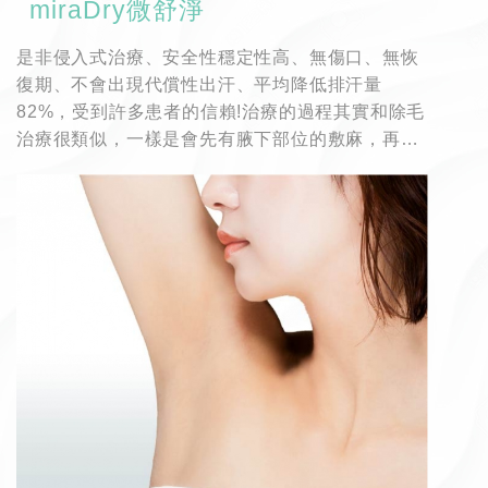
miraDry微舒淨
是非侵入式治療、安全性穩定性高、無傷口、無恢
復期、不會出現代償性出汗、平均降低排汗量
82%，受到許多患者的信賴!治療的過程其實和除毛
治療很類似，一樣是會先有腋下部位的敷麻，再使
用儀器去做燒毀汗腺的動作，也因為這台儀器擁有
冷卻系統，因此不會傷害到肌膚表層，只會針對汗
腺的部位去做治療，降低部位發生紅腫的機率，治
療完後可以立刻恢復日常生活，部分患者會覺得腋
下部位有脹脹的感覺，這都是屬於正常現象，可以
使用冰敷讓部位變的舒緩，腫脹感大約在一周內就
會消失!