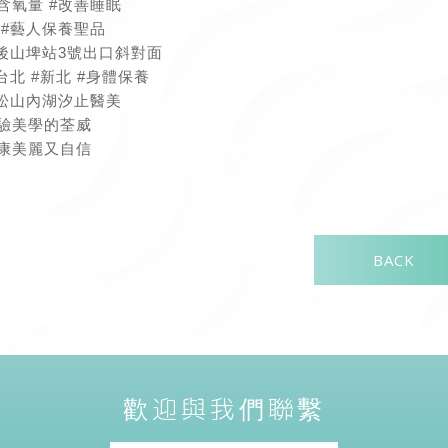
含氧量
#改善睡眠
#藝人保養聖品
後山埤站3號出口斜對面
台北
#新北
#身體保養
#松山內湖汐止醫美
驗美學的荃威
康美麗又自信
BACK
歡迎與我們聯繫