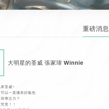
重磅消息
大明星的荃威 張家瑋 Winnie
來荃威~
瑋可以一直擁有好氣色
力與專注力？
窺究竟！！