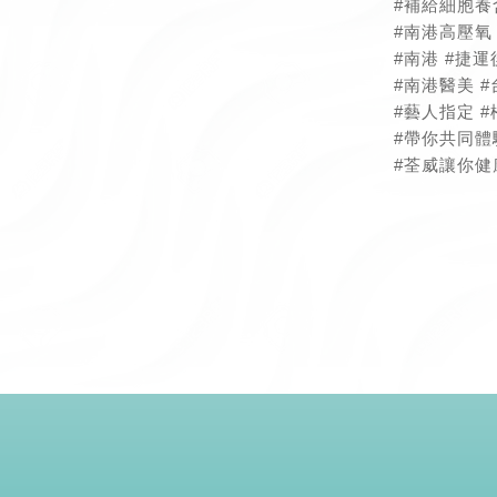
#補給細胞養
#南港高壓氧
#南港
#捷運
#南港醫美
#
#藝人指定
#帶你共同體
#荃威讓你健