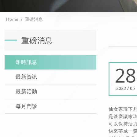
Home
重磅消息
重磅消息
即時訊息
28
最新資訊
2022 / 05
最新活動
每月門診
仙女家瑋下凡
是甚麼讓家
可以保持活
快來荃威一