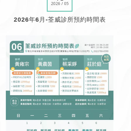
2026 / 05
2026年6月-荃威診所預約時間表