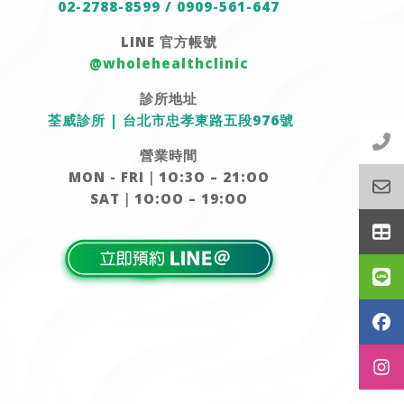
02-2788-8599
/
0909-561-647
LINE
官方帳號
@wholehealthclinic
診所地址
荃威診所
|
台北市忠孝東路五段
976
號
營業時間
MON - FRI
｜
1O:3O – 21:OO
SAT
｜
1O:OO – 19:OO