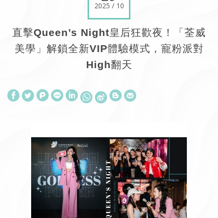
2025 / 10
直擊Queen’s Night皇后狂歡夜！「荃威
美學」解鎖全新VIP體驗模式，寵粉派對
High翻天
W
S
h
i
a
n
t
a
s
W
A
e