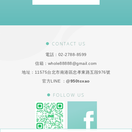
CONTACT US
電話：
02-2788-8599
信箱：
whole88888@gmail.com
地址：
11575台北市南港區忠孝東路五段976號
官方LINE ：
@950tcxao
FOLLOW US